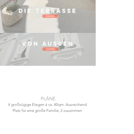
Die Terrasse
ENTER
von aussen
ENTER
PLÄNE
4 großzügige Etagen á ca. 40qm. Ausreichend
Platz für eine große Familie, 2 zusammen
reisende Familien oder Paare, als Treffpunkt für
Anlässe jeglicher Art.
3 Schlafzimmer, 2 Bäder, große Wohnküche.