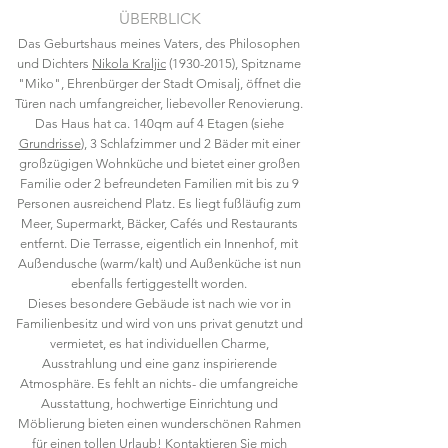
ÜBERBLICK
Das Geburtshaus meines Vaters, des Philosophen
und Dichters
Nikola Kraljic
(1930-2015)
, Spitzname
"Miko", Ehrenbürger der Stadt Omisalj, öffnet die
Türen nach umfangreicher, liebevoller Renovierung.
Das Haus hat ca. 140qm auf 4 Etagen (siehe
Grundrisse
), 3 Schlafzimmer und 2 Bäder mit einer
großzügigen Wohnküche und bietet einer großen
Familie oder 2 befreundeten Familien mit bis zu 9
Personen ausreichend Platz. Es liegt fußläufig zum
Meer, Supermarkt, Bäcker, Cafés und Restaurants
entfernt. Die Terrasse, eigentlich ein Innenhof, mit
Außendusche (warm/kalt) und Außenküche ist nun
ebenfalls fertiggestellt worden.
Dieses besondere Gebäude ist nach wie vor in
Familienbesitz und wird von uns privat genutzt und
vermietet, es hat individuellen Charme,
Ausstrahlung und eine ganz inspirierende
Atmosphäre. Es fehlt an nichts- die umfangreiche
Ausstattung, hochwertige Einrichtung und
Möblierung bieten einen wunderschönen Rahmen
für einen tollen Urlaub!
Kontaktieren
Sie mich