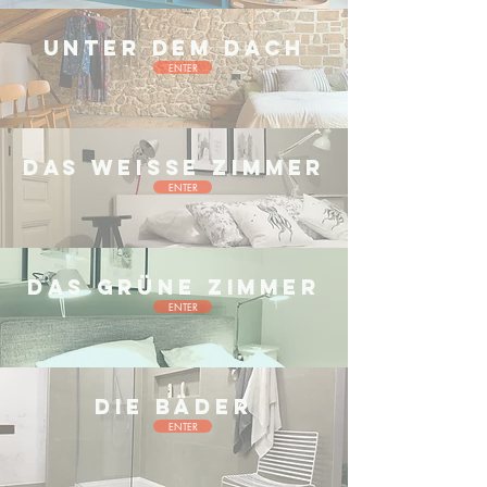
Unter dem Dach
ENTER
Das Weisse Zimmer
ENTER
Das grüne Zimmer
ENTER
Die Bäder
ENTER